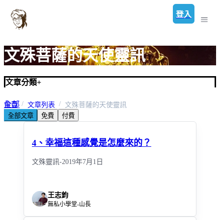
登入
文殊菩薩的天使靈訊
文章分類
+
全部
首頁
文章列表
文殊菩薩的天使靈訊
全部文章
免費
付費
文殊菩薩的天使靈訊
4、幸福這種感覺是怎麼來的？
文殊靈訊-2019年7月1日
王志鈞
無私小學堂-山長