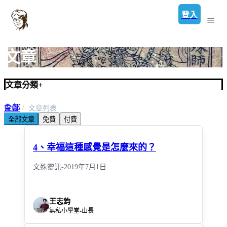
登入
文章
文章分類
+
全部
首頁
文章列表
全部文章
免費
付費
文殊菩薩的天使靈訊
4、幸福這種感覺是怎麼來的？
文殊靈訊-2019年7月1日
王志鈞
無私小學堂-山長