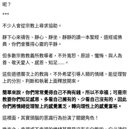
呢？
***
不少人會從宗教上尋求協助。
靜下心來禱告、靜心、靜坐、靜靜的讀一本聖經、道經或佛
典，你們會獲得心靈的平靜。
但多數宗教教義所教導者，不外寬恕、原諒、懺悔、與人為
善、敬天愛人、感恩、知足
。
......
這些道德層次上的教誨，不外希望引導人類的情緒，能從理智
上的分別、判斷和執著上面釋放開來。
簡單來說，你們常常覺得自己不夠有錢，所以不幸福；可是宗
教要你們知足感恩、多看自己擁有的、少看自己沒有的，因此
你們將情緒從理智上的感覺匱乏，轉向理性上的感覺富裕。
這裡面，其實頭腦的意識行為扮演了關鍵角色！