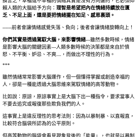
換言之，幸福或不幸福的情緒其實是沒有方向盤的，它必須仰
賴人類的大腦給予方向：
理智是希望把內在情緒持續放在匱
乏、不足上面，還是要把情緒擺在知足、感恩裏頭。
前者會讓情緒感覺失落、負向；後者會讓情緒旋轉向上！
------
你們其實是透過駕馭大腦，來影響情緒
雖然多數時候，情緒
-
--
是影響大腦的關鍵因素
人類多數時候的決策都是來自於憤
---
怒、不平衡、妒忌、不爽
，而做出不理性的行為。
....
***
雖然情緒常常影響大腦運作，但一個懂得掌握或創造幸福的
人，卻是一種能透過大腦思維來駕馭情緒的高等動物。
比如說：原諒，原諒事實上是大腦下出一種指令，要求當事人
不要去追究或報復那些欺負我們的人。
這事實上是違反理性的思考法則：因為以暴制暴、以直報直，
比較符合腦袋所認為的公平原則。
但高等動物的腦袋會看見現象背後的「能量」，也就是以暴制