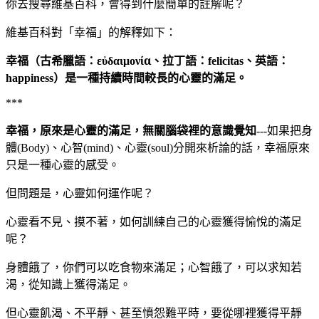
你去搜尋維基百科，會得到什麼簡單的註解呢？
維基百科對「幸福」的解釋如下：
幸福（古希臘語：
α、拉丁語：
、英語：
εὐδαιμον
ί
felicitas
）是一種持續時間較長的心靈的滿足。
happiness
***
幸福，原來是心靈的滿足，無關腦袋裡的意識覺知
如果把身
---
體
、心智
、心靈
分開來析論的話，幸福原來
(Body)
(mind)
(soul)
只是一種心靈的感受。
但問題是，心靈如何運作呢？
心靈看不見、摸不著，如何訓練自己的心靈獲得愉悅的滿足
呢？
身體餓了，你們可以吃食物來滿足；心智餓了，可以求知若
渴，從知識上獲得滿足。
但心靈飢渴、不平靜、甚至憤怨難平時，要從哪裡獲得平靜