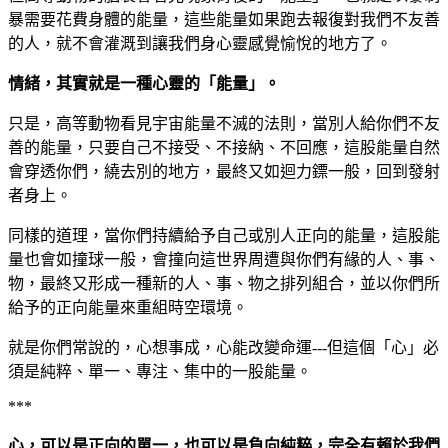
暴需要花費身體的能量，這些能量如果跑去報復對我們不友善
的人，就不會灌溉到讓我們身心靈感覺愉悅的地方了。
情緒，其實就是一種心靈的「能量」。
只是，高等動物看見宇宙能量不滅的法則，當別人給你們不友
善的能量，只要自己不接受、不接納、不回應，這股能量自然
會穿透你們，繞去別的地方，最終又如迴力鏢一般，回到發射
者身上。
同樣的道理，當你們持續給予自己或別人正向的能量，這股能
量也會如撞球一般，會撞向這世界周遭與你們有緣的人、事、
物，最終又形成一種新的人、事、物之排列組合，並以你們所
給予的正向能量來重組時空環境。
就是你們常說的，心想事成，心能改變命運
但這個「心」必
---
須是純粹、單一、專注、集中的一股能量。
***
心，可以是正向的單一，也可以是負向純粹，完全有賴於我們