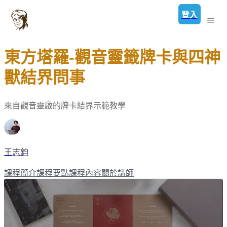
登入
東方塔羅-觀音靈籤牌卡與四神
獸結界問事
來自觀音靈啟的牌卡結界示範教學
王志鈞
課程簡介
課程要點
課程內容
關於講師