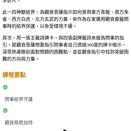
學影片。
此一四神獸結界，為觀音菩薩指示如何善用東方青龍、南方朱
雀、西方白虎、北方玄武的力量，來作為在家運用觀音靈籤問
事時的結界保護，以免受環境干擾。
其次，用一張主籤詩牌卡，與四張副牌籤詩來做為問事的指
引，是觀音菩薩想要指引問事者自己透過360度的牌卡暗示，
深思熟慮眼前面對問題的困難點，並從觀音指引中找到突破困
難的方向與力量。
課程要點
問事結界守護
觀音慈悲加持