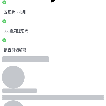
五張牌卡指引
預覽影片
預覽影片
360度周延思考
觀音引領解惑