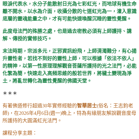
眼淚代表水，水分子能散射日光為七彩虹光，而地球有機生命
離不開水，以水為介面，收攝分散的七道虹光為一，灌入意識
底層的靈魂能量之中，才有可能快速喚醒沉睡的靈性覺醒。
此度母法門的殊勝之處，也是過去密教必須有上師護持、講
解、傳授的實修技巧。
末法時期，宗派多元，正邪資訊紛飛，上師清濁難分，有心揚
升靈性者，若找不到好的靈性上師，可以根據「依法不依人」
的精神，以第一性原理理解觀音菩薩所護持的光之法門，必能
化繁為簡，快速走入高頻思維的般若世界，將穢土變現為淨
土，將亂世轉化為靈性覺醒的佛國天堂。
＊＊＊
有著佛道修行超過30年實修經驗的
智華居士
(俗名：王志鈞老
師)，在2026年4月6日(週一)晚上，特為有緣朋友解說觀音度母
所護持的大圓滿虹光法門。
課程分享主題：