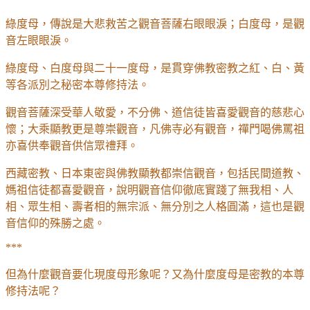
綠度母，傳說是大悲救苦之觀音菩薩右眼眼淚；白度母，是觀
音左眼眼淚。
綠度母、白度母與二十一度母，是貫穿佛教密教之紅、白、黃
等各派別之秘密本尊修持法。
觀音菩薩深受華人敬愛，不分佛、道信徒皆喜愛觀音的慈悲心
懷；大乘顯教更是尊崇觀音，凡佛寺必有觀音，禪門喝佛罵祖
亦喜供奉觀音供信眾禮拜。
西藏密教、日本東密與佛教顯教都崇信觀音，包括民間道教、
媽祖信徒都喜愛觀音，說明觀音信仰徹底實踐了無我相、人
相、眾生相、壽者相的無宗派、無分別之人格圓滿，這也是觀
音信仰的殊勝之處。
***
但為什麼觀音要化現度母形象呢？又為什麼度母是密教的本尊
修持法呢？