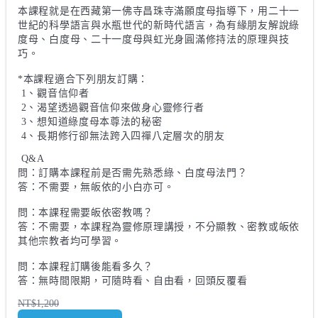
本課程就是在西藏第一佛寺昌珠寺滿願度母指導下，用二十一
世紀的科學語言與水瓶世代的新時代語言，為有緣朋友解說綠
度母、白度母、二十一度母與虹光身圓滿修持法的原理與技
巧。

*本課程適合下列朋友訂購：

 1、觀音信仰者

 2、渴望透過觀音信仰來做身心靈修行者

 3、想知道綠度母本尊法的秘密

 4、長期修行卻無法跨入四禪八定層次的朋友

 Q&A 

問：訂購本課程前是否需先熟悉綠、白度母法門？ 

答：不需要，無皈依的小白亦可。

問：本課程需要皈依密教嗎？

答：不需要，本課程為靈修原理講授，不分顯教、密教或皈依
其他宗教者均可學習。

問：本課程訂購後能看多久？ 

答：無時間限期，可隨時看、自由看，回頭反覆看

NT$1,200