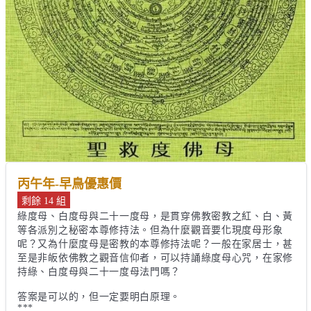
丙午年-早鳥優惠價
剩餘 14 組
綠度母、白度母與二十一度母，是貫穿佛教密教之紅、白、黃
等各派別之秘密本尊修持法。但為什麼觀音要化現度母形象
呢？又為什麼度母是密教的本尊修持法呢？一般在家居士，甚
至是非皈依佛教之觀音信仰者，可以持誦綠度母心咒，在家修
持綠、白度母與二十一度母法門嗎？

答案是可以的，但一定要明白原理。

***
