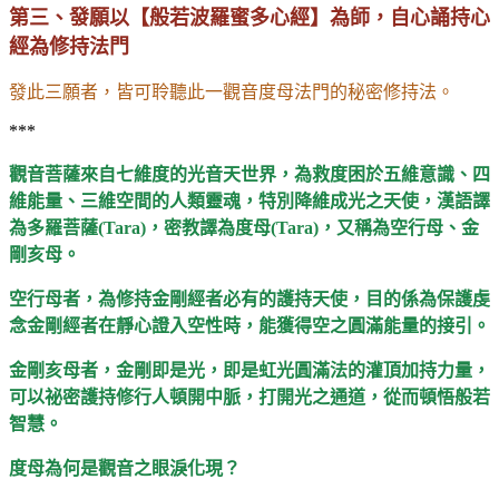
第三、發願以【般若波羅蜜多心經】為師，自心誦持心
經為修持法門
發此三願者，皆可聆聽此一觀音度母法門的秘密修持法。
***
觀音菩薩來自七維度的光音天世界，為救度困於五維意識、四
維能量、三維空間的人類靈魂，特別降維成光之天使，漢語譯
為多羅菩薩(Tara)，密教譯為度母(Tara)，又稱為空行母、金
剛亥母。
空行母者，為修持金剛經者必有的護持天使，目的係為保護虔
念金剛經者在靜心證入空性時，能獲得空之圓滿能量的接引。
金剛亥母者，金剛即是光，即是虹光圓滿法的灌頂加持力量，
可以祕密護持修行人頓開中脈，打開光之通道，從而頓悟般若
智慧。
度母為何是觀音之眼淚化現？