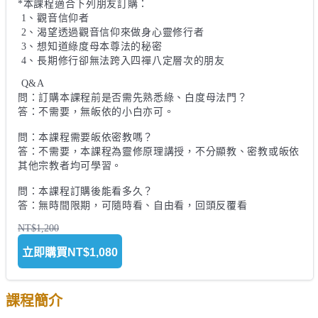
*本課程適合下列朋友訂購：

 1、觀音信仰者

 2、渴望透過觀音信仰來做身心靈修行者

 3、想知道綠度母本尊法的秘密

 4、長期修行卻無法跨入四禪八定層次的朋友

 Q&A 

問：訂購本課程前是否需先熟悉綠、白度母法門？ 

答：不需要，無皈依的小白亦可。

問：本課程需要皈依密教嗎？

答：不需要，本課程為靈修原理講授，不分顯教、密教或皈依
其他宗教者均可學習。

問：本課程訂購後能看多久？ 

答：無時間限期，可隨時看、自由看，回頭反覆看

NT$1,200
立即購買
NT$1,080
課程簡介