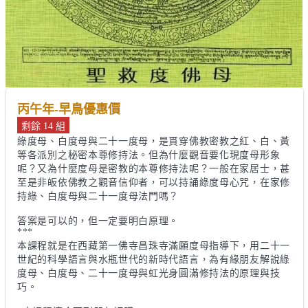
丙午年-早鳥優惠價
剩餘 14 組
綠度母、白度母與二十一度母，是貫穿佛教密教之紅、白、黃
等各派別之秘密本尊修持法。但為什麼觀音要化現度母形象
呢？又為什麼度母是密教的本尊修持法呢？一般在家居士，甚
至是非皈依佛教之觀音信仰者，可以持誦綠度母心咒，在家修
持綠、白度母與二十一度母法門嗎？

答案是可以的，但一定要明白原理。

***

本課程就是在西藏第一佛寺昌珠寺滿願度母指導下，用二十一
世紀的科學語言與水瓶世代的新時代語言，為有緣朋友解說綠
度母、白度母、二十一度母與虹光身圓滿修持法的原理與技
巧。
