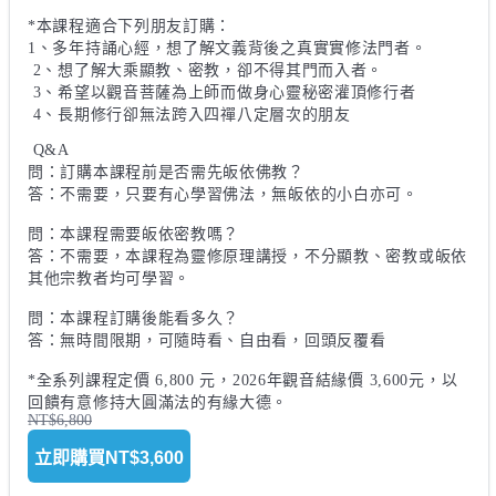
*本課程適合下列朋友訂購：

1、多年持誦心經，想了解文義背後之真實實修法門者。

 2、想了解大乘顯教、密教，卻不得其門而入者。

 3、希望以觀音菩薩為上師而做身心靈秘密灌頂修行者

 4、長期修行卻無法跨入四禪八定層次的朋友

 Q&A 

問：訂購本課程前是否需先皈依佛教？ 

答：不需要，只要有心學習佛法，無皈依的小白亦可。

問：本課程需要皈依密教嗎？

答：不需要，本課程為靈修原理講授，不分顯教、密教或皈依
其他宗教者均可學習。

問：本課程訂購後能看多久？ 

答：無時間限期，可隨時看、自由看，回頭反覆看

*全系列課程定價 6,800 元，2026年觀音結緣價 3,600元，以
NT$6,800
立即購買
NT$3,600