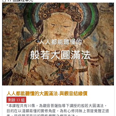
人人都能聽懂的大圓滿法-與觀音結緣價
剩餘 13 組
*本課程共有10集，為觀音菩薩指導下講授的般若大圓滿法，
目的在以淺顯易懂的實修角度，為有心修持無上菩提覺醒正道