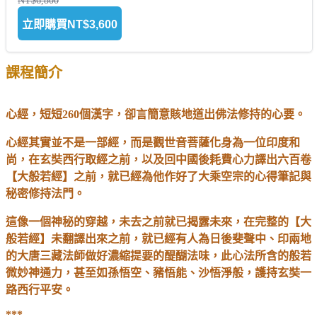
NT$6,800
立即購買
NT$3,600
課程簡介
心經，短短260個漢字，卻言簡意賅地道出佛法修持的心要。
心經其實並不是一部經，而是觀世音菩薩化身為一位印度和
尚，在玄奘西行取經之前，以及回中國後耗費心力譯出六百卷
【大般若經】之前，就已經為他作好了大乘空宗的心得筆記與
秘密修持法門。
這像一個神秘的穿越，未去之前就已揭露未來，在完整的【大
般若經】未翻譯出來之前，就已經有人為日後斐聲中、印兩地
的大唐三藏法師做好濃縮提要的醍醐法味，此心法所含的般若
微妙神通力，甚至如孫悟空、豬悟能、沙悟淨般，護持玄奘一
路西行平安。
***