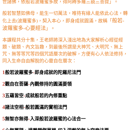
世諸佛，依般若波羅蜜多故，得阿耨多羅三藐三菩提」。
般若智慧如佛母，能生一切萬法，唯待有緣人能依此心法，轉
般若-
化上去(波羅蜜多)，契入本心，即身成就圓滿，故稱「
波羅蜜多-心要經法
」。
本課程共分十集，王老師將深入淺出地為大家解析心經從經
題、破題、內文旨趣，到最後所謂是大神咒、大明咒、無上
咒、無等等咒等四個咒語層次的破解，方便有心人依法修持，
同入生命自由解脫的心靈自在層次：
般若波羅蜜多
即身成就的陀羅尼法門
1
-
觀自在菩薩
內觀修持的圓滿要領
2
-
五蘊皆空
成就般若的內修重點
3
-
諸法空相
般若圓滿的實相法門
4
-
無智亦無得
入深般若波羅蜜的心法合一
5
-