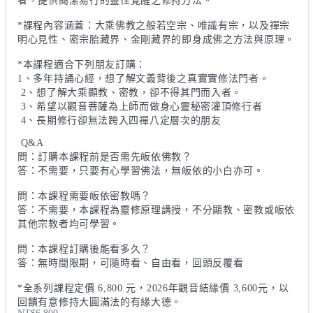
者，提供簡潔易行的靈性覺醒之修持方法。

*課程內容涵蓋：大乘佛教之般若空宗、唯識有宗，以及禪宗
明心見性、密宗胎藏界、金剛藏界的即身成佛之方法與原理。

*本課程適合下列朋友訂購：

1、多年持誦心經，想了解文義背後之真實實修法門者。

 2、想了解大乘顯教、密教，卻不得其門而入者。

 3、希望以觀音菩薩為上師而做身心靈秘密灌頂修行者

 4、長期修行卻無法跨入四禪八定層次的朋友

 Q&A 

問：訂購本課程前是否需先皈依佛教？ 

答：不需要，只要有心學習佛法，無皈依的小白亦可。

問：本課程需要皈依密教嗎？

答：不需要，本課程為靈修原理講授，不分顯教、密教或皈依
其他宗教者均可學習。

問：本課程訂購後能看多久？ 

答：無時間限期，可隨時看、自由看，回頭反覆看

*全系列課程定價 6,800 元，2026年觀音結緣價 3,600元，以