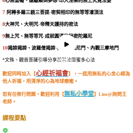
心無罣礙、遠離顛倒夢想
印入涅槃的無上究竟法要
6
-
阿耨多羅三藐三菩提
密契相印的無等等灌頂法
7
-
大神咒、大明咒
帝釋天護持的密法
8
-
無上咒、無等等咒
成就圓滿的秘密陀羅尼
9
-
揭諦揭諦、波羅僧揭諦
持咒陀羅尼門、內觀三摩地門
10
-
*文殊、觀音菩薩引導分享般若波羅蜜多心法
預覽影片
預覽影片
心經祈褔會
歡迎同時加入【
】，一起用無私的心念心經為
他人祈福，用清淨的心為地球療癒。
無私小學堂
若有任修行問題，歡迎利用【
】Line@詢問王
老師。
課程要點