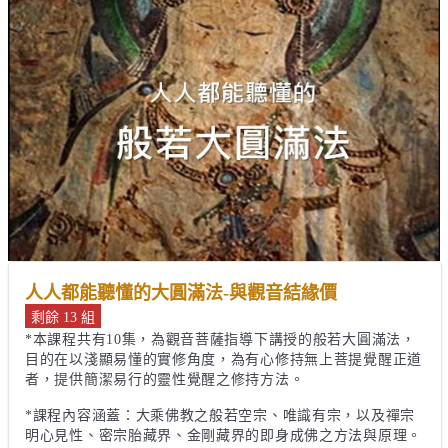
人人都能聽懂的大圓滿法-與觀音結緣價
剩餘 13 組
*本課程共有10集，為觀音菩薩指導下講授的般若大圓滿法，
目的在以淺顯易懂的實修角度，為有心修持無上菩提覺醒正道
者，提供簡潔易行的靈性覺醒之修持方法。

*課程內容涵蓋：大乘佛教之般若空宗、唯識有宗，以及禪宗
明心見性、密宗胎藏界、金剛藏界的即身成佛之方法與原理。
