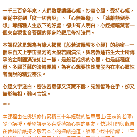
一千三百多年來，人們熱愛讀誦心經、抄寫心經、受持心經，
並從中得到「度一切苦厄」、「心無罣礙」、「遠離顛倒夢
想」等諸種人生放下的好處，卻少有人明白，心經還暗藏著一
個來自觀世音菩薩的即身陀羅尼修持法門。
本課程就是想為有緣人揭露【般若波羅蜜多心經】的秘密---一
個來自天上宇宙星河的大般若圓滿法，與密教蓮花生大士所傳
承的金剛圓滿法如出一轍，是般若成佛的心要，也是諸種度
母、多羅菩薩的法輪運轉，為有心想要快速開發內在本心靈性
者而說的精要密法。
心經文字淺白，密法密意卻又深藏不露，宛如智珠在手，卻又
無形無相，難可言說。
***
本課程由在佛道修持累積三十年經驗的智華居士(王志鈞老師)
發心講授，希望讓更多喜愛持誦心經的朋友，快速打開與觀自
在菩薩所護持之般若本心的連結通道，猶如心經中所謂：「三