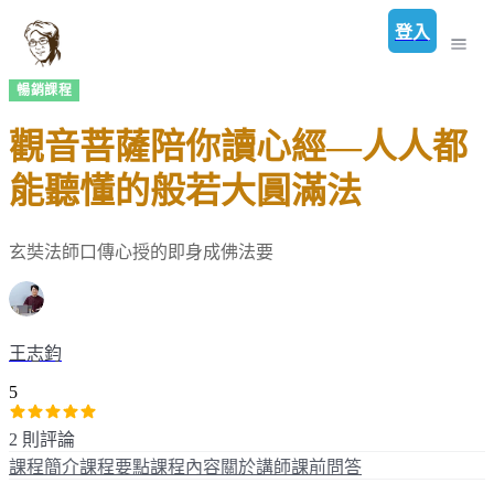
登入
暢銷課程
觀音菩薩陪你讀心經—人人都
能聽懂的般若大圓滿法
玄奘法師口傳心授的即身成佛法要
王志鈞
5
2 則評論
課程簡介
課程要點
課程內容
關於講師
課前問答